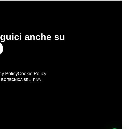
guici anche su
cy Policy
Cookie Policy
6
BC TECNICA SRL
| P.IVA: