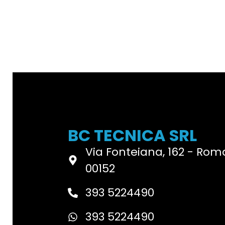
BC TECNICA SRL
Via Fonteiana, 162 - Rom
00152
393 5224490
393 5224490